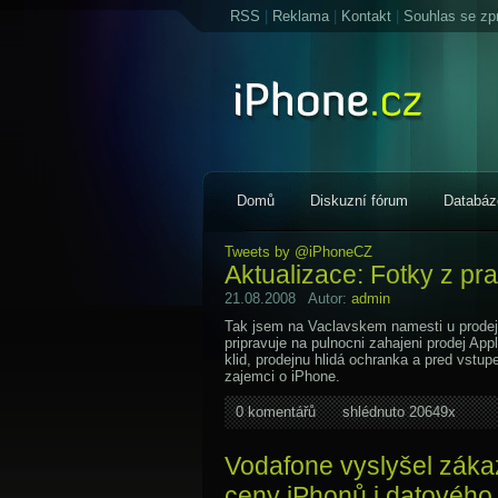
RSS
|
Reklama
|
Kontakt
|
Souhlas se zp
Domů
Diskuzní fórum
Databáz
Tweets by @iPhoneCZ
Aktualizace: Fotky z p
21.08.2008 Autor:
admin
Tak jsem na Vaclavskem namesti u prodej
pripravuje na pulnocni zahajeni prodej App
klid, prodejnu hlidá ochranka a pred vstup
zajemci o iPhone.
0 komentářů
shlédnuto 20649x
Vodafone vyslyšel záka
ceny iPhonů i datového 