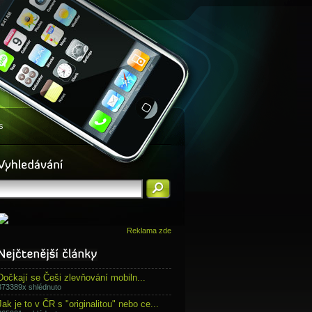
s
Reklama zde
Dočkají se Češi zlevňování mobiln...
373389x shlédnuto
Jak je to v ČR s "originalitou" nebo ce...