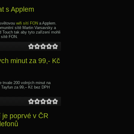
t s Applem
osvětovou
wifi sítí FON
a Applem.
omunitní sítě Martin Varsavsky a
d Touch tak aby tyto zařízení mohli
 sítě FON.
ch minut za 99,- Kč
e trvale 200 volných minut na
N Tayfun za 99,– Kč bez DPH
í je poprvé v ČR
lefonů