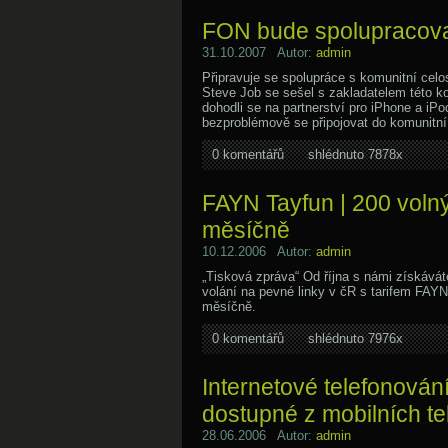
FON bude spolupracova
31.10.2007 Autor:
admin
Připravuje se spolupráce s komunitní cel
Steve Job se sešel s zakladatelem této k
dohodli se na partnerství pro iPhone a iPo
bezproblémově se připojovat do komunitní
0 komentářů
shlédnuto 7878x
FAYN Tayfun | 200 volný
měsíčně
10.12.2006 Autor:
admin
„Tisková zpráva“ Od října s námi získávát
volání na pevné linky v čR s tarifem FAY
měsíčně.
0 komentářů
shlédnuto 7976x
Internetové telefonován
dostupné z mobilních te
28.06.2006 Autor:
admin