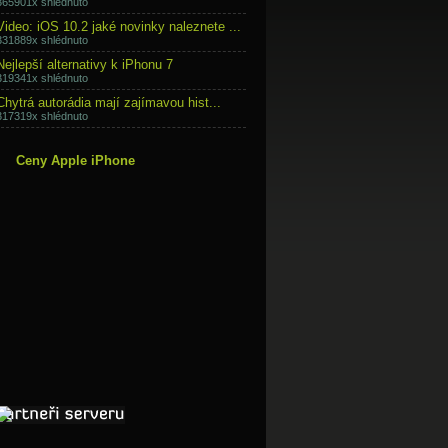
365901x shlédnuto
Video: iOS 10.2 jaké novinky naleznete ...
331889x shlédnuto
Nejlepší alternativy k iPhonu 7
319341x shlédnuto
Chytrá autorádia mají zajímavou hist...
317319x shlédnuto
Ceny Apple iPhone