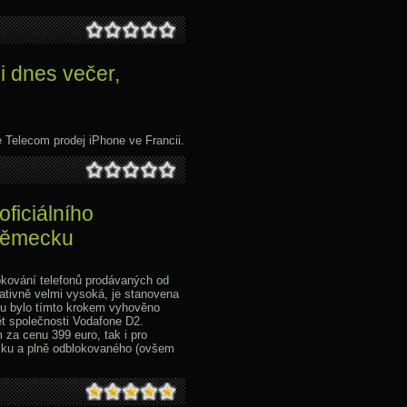
i dnes večer,
 Telecom prodej iPhone ve Francii.
ficiálního
Německu
lokování telefonů prodávaných od
ativně velmi vysoká, je stanovena
nu bylo tímto krokem vyhověno
 společnosti Vodafone D2.
za cenu 399 euro, tak i pro
zku a plně odblokovaného (ovšem