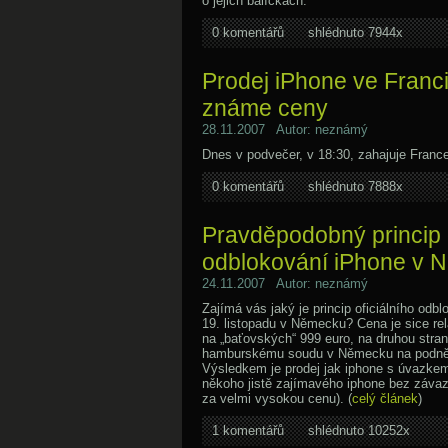
o jejich balíčkách.
0 komentářů
shlédnuto 7944x
Prodej iPhone ve Franci
známe ceny
28.11.2007 Autor: neznámý
Dnes v podvečer, v 18:30, zahajuje France
0 komentářů
shlédnuto 7888x
Pravděpodobný princip o
odblokování iPhone v 
24.11.2007 Autor: neznámý
Zajímá vás jaký je princip oficiálního odb
19. listopadu v Německu? Cena je sice rel
na „baťovských“ 999 euro, na druhou stra
hamburskému soudu v Německu na podnět
Výsledkem je prodej jak iphone s úvazkem 
někoho jistě zajímavého iphone bez záva
za velmi vysokou cenu). (
celý článek
)
1 komentářů
shlédnuto 10252x