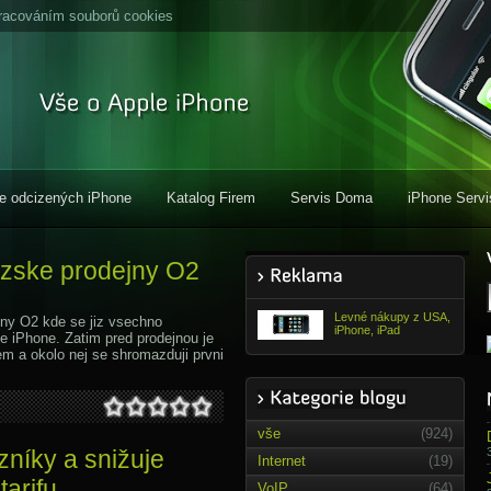
racováním souborů cookies
e odcizených iPhone
Katalog Firem
Servis Doma
iPhone Servi
razske prodejny O2
Levné nákupy z USA,
ny O2 kde se jiz vsechno
iPhone, iPad
le iPhone. Zatim pred prodejnou je
em a okolo nej se shromazduji prvni
vše
(924)
zníky a snižuje
Internet
(19)
tarifu
VoIP
(64)