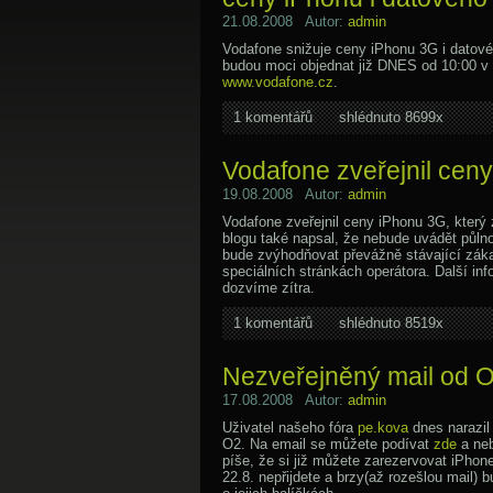
21.08.2008 Autor:
admin
Vodafone snižuje ceny iPhonu 3G i datovéh
budou moci objednat již DNES od 10:00 v
www.vodafone.cz
.
1 komentářů
shlédnuto 8699x
Vodafone zveřejnil cen
19.08.2008 Autor:
admin
Vodafone zveřejnil ceny iPhonu 3G, který 
blogu také napsal, že nebude uvádět půlno
bude zvýhodňovat převážně stávající zákaz
speciálních stránkách operátora. Další in
dozvíme zítra.
1 komentářů
shlédnuto 8519x
Nezveřejněný mail od 
17.08.2008 Autor:
admin
Uživatel našeho fóra
pe.kova
dnes narazil
O2. Na email se můžete podívat
zde
a ne
píše, že si již můžete zarezervovat iPhone 
22.8. nepřijdete a brzy(až rozešlou mail) 