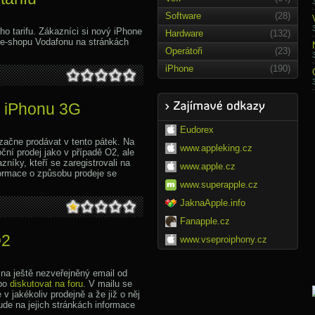
Software
(28)
o tarifu. Zákazníci si nový iPhone
Hardware
(132)
 e-shopu Vodafonu na stránkách
Operátoři
(23)
iPhone
(190)
y iPhonu 3G
Eudorex
začne prodávat v tento pátek. Na
www.appleking.cz
ční prodej jako v případě O2, ale
níky, kteří se zaregistrovali na
www.apple.cz
formace o způsobu prodeje se
www.superapple.cz
JaknaApple.info
Fanapple.cz
O2
www.vseproiphony.cz
 na ještě nezveřejněný email od
bo
diskutovat na foru
. V mailu se
v jakékoliv prodejně a že již o něj
bude na jejich stránkách informace