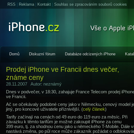
RSS
|
Reklama
|
Kontakt
|
Souhlas se zpracováním souborů cookies
Domů
Diskuzní fórum
Databáze odcizených iPhone
Kata
Prodej iPhone ve Francii dnes večer,
známe ceny
28.11.2007 Autor: neznámý
Dnes v podvečer, v 18:30, zahajuje France Telecom prodej iPhon
ve Francii.
Ač se očekávaly podobné ceny jako v Německu, cenový model j
jiný, pro koncové uživatele příznivější. (
celý článek
)
Tarify začínají na cenách od 49 euro do 119 euro za měsíc. Při
závazku k těmto tarifům je možné zakoupit iPhone za cenu
399 euro, tj. za shodnou cenu jako u německého T-Mobile. Dále 
nastává změna, po půl roce může zákazník požádat o odbloková