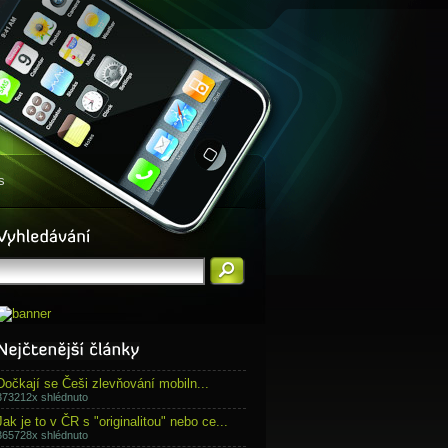
s
Dočkají se Češi zlevňování mobiln...
373212x shlédnuto
Jak je to v ČR s "originalitou" nebo ce...
365728x shlédnuto