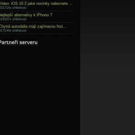
Video: iOS 10.2 jaké novinky naleznete ...
331714x shlédnuto
Nejlepší alternativy k iPhonu 7
319167x shlédnuto
Chytrá autorádia mají zajímavou hist...
317144x shlédnuto