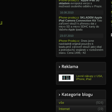
iPhone-prodej.cz
:
Apple iPad 3G
skladem
evropská verze s
možností osobního odběru v Praze.
16.08.2010
iPhone-prodej.cz
SKLADEM Apple
iPad Camera Connection Kit
Toto
u
zařízení slouží k přenosu dat z
micro SD a micro SDHC karty do
Vašeho Apple Ipadu
23.07.2010
iPhone-Prodej.cz
: Dnes jsme
naskladnili originál pouzdro k
Ipadu,jenž zároveň slouží jako obal
a jednoduchý stojánek v rozloženém
stavu. Cena 1499,- Kč
Levné nákupy z USA,
iPhone, iPad
vše
(924)
Internet
(19)