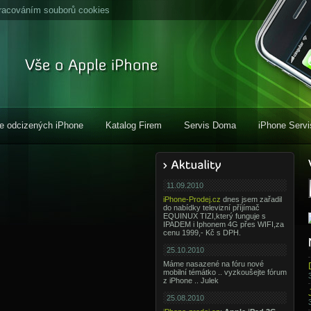
racováním souborů cookies
e odcizených iPhone
Katalog Firem
Servis Doma
iPhone Servi
11.09.2010
iPhone-Prodej.cz
dnes jsem zařadil
do nabídky televizní příjímač
EQUINUX TIZI,který funguje s
IPADEM i Iphonem 4G přes WIFI,za
cenu 1999,- Kč s DPH.
25.10.2010
Máme nasazené na fóru nové
mobilní témátko .. vyzkoušejte fórum
z iPhone .. Julek
25.08.2010