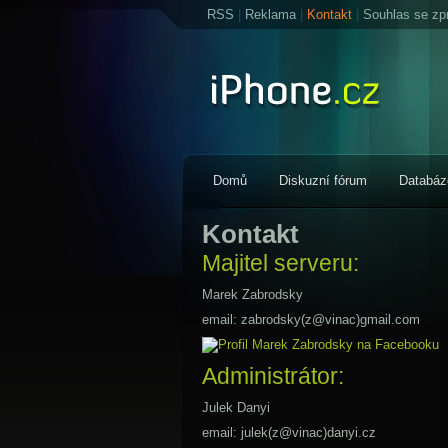
RSS
|
Reklama
|
Kontakt
|
Souhlas se zp
Domů
Diskuzní fórum
Databáz
Kontakt
Majitel serveru:
Marek Zabrodsky
email: zabrodsky(z@vinac)gmail.com
Administrátor:
Julek Danyi
email: julek(z@vinac)danyi.cz