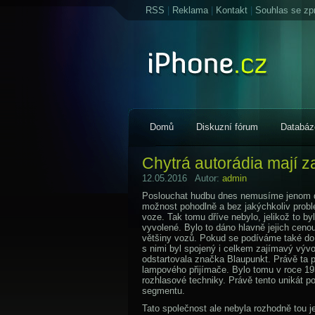
RSS
|
Reklama
|
Kontakt
|
Souhlas se zp
Domů
Diskuzní fórum
Databáz
Chytrá autorádia mají za
12.05.2016 Autor:
admin
Poslouchat hudbu dnes nemusíme jenom d
možnost pohodlně a bez jakýchkoliv probl
voze. Tak tomu dříve nebylo, jelikož to b
vyvolené. Bylo to dáno hlavně jejich ceno
většiny vozů. Pokud se podíváme také do m
s nimi byl spojený i celkem zajímavý výv
odstartovala značka Blaupunkt. Právě ta 
lampového přijímače. Bylo tomu v roce 19
rozhlasové techniky. Právě tento unikát p
segmentu.
Tato společnost ale nebyla rozhodně tou je