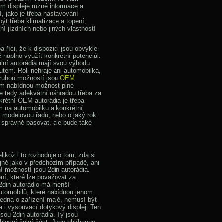
m displeje různé informace a
, jako je třeba nastavování
t třeba klimatizace a topení,
í jízdních nebo jiných vlastností
ba říci, že k dispozici jsou obvykle
naplno využít konkrétní potenciál.
lní autorádia mají svou výhodu
utem. Roli nehraje ani automobilka,
 Druhou možností jsou
OEM
nám nabídnou možnost plné
e tedy adekvátní náhradou třeba za
krétní OEM autorádia je třeba
em na automobilku a konkrétní
u modelovou řadu, nebo o jaký rok
 správně pasovat, ale bude také
likož i to rozhoduje o tom, zda si
jně jako v předchozím případě, ani
í možností jsou 2din autorádia.
ení, které lze považovat za
 2din autorádio má menší
automobilů, které nabídnou jenom
 jedná o zařízení malé, nemusí být
ba i vysouvací dotykový displej. Ten
jsou 2din autorádia. Ty jsou
h hlavní čelní část. Jsou oblíbenou