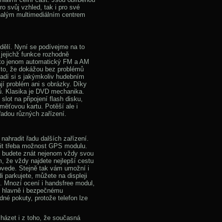
ro svůj vzhled, tak i pro své
nalým multimediálním centrem
 dělí. Nyní se podívejme na to
, jejichž funkce rozhodně
to jenom automatický FM a AM
i to, že dokážou bez problémů
oradí si s jakýmkoliv hudebním
jí problém ani s obrázky. Díky
pů. Klasika je DVD mechanika.
lot na připojení flash disku,
měťovou kartu. Potěší ale i
adou různých zařízení.
 nahradit řadu dalších zařízení.
nit třeba možnost GPS modulu.
k budete znát nejenom vždy svou
ím, že vždy najdete nejlepší cestu
dovede. Stejně tak vám umožní i
 parkujete, můžete na displeji
. Mnozí ocení i handsfree modul,
e hlavně i bezpečnému
dné pokuty, protože telefon lze
házet i z toho, že současná