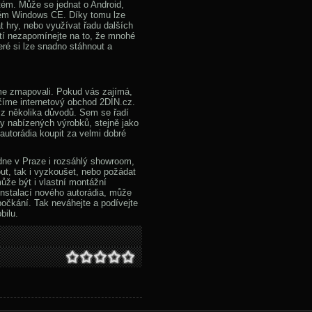
tém. Může se jednat o Android,
stém Windows CE. Díky tomu lze
át hry, nebo využívat řadu dalších
žití nezapomínejte na to, že mnohé
eré si lze snadno stáhnout a
me zmapovali. Pokud vás zajímá,
ručíme internetový obchod 2DIN.cz.
 z několika důvodů. Sem se řadí
ity nabízených výrobků, stejně jako
 autorádia koupit za velmi dobré
ne v Praze i rozsáhlý showroom,
ut, tak i vyzkoušet, nebo požádat
že být i vlastní montážní
instalací nového autorádia, může
očkání. Tak neváhejte a podívejte
bilu.