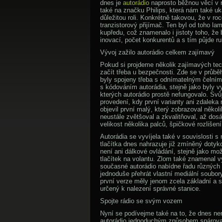
dnes je
autorádio
naprosto běžnou věcí v 
také na značku Philips, která nám také uka
důležitou roli. Konkrétně takovou, že v ro
tranzistorový přijímač. Ten byl od toho
kupředu, což znamenalo i jistoty toho, že
inovací, počet konkurentů a s tím půjde ru
Vývoj zažilo autorádio celkem zajímavý
Pokud si projdeme několik zajímavých t
začít třeba u bezpečnosti. Zde se v průběh
byly spojeny třeba s odnímatelným čelním
s kódováním autorádia, stejně jako byly vy
kterých autorádio prostě nefungovalo. Svůj
provedení, kdy první varianty ani zdaleka n
objevil první malý, který zobrazoval někol
neustále zvětšoval a zkvalitňoval, až do
velikost několika palců, špičkové rozliše
Autorádia se vyvíjela také v souvislosti s
tlačítka dnes nahrazuje již zmíněný dotyk
není ani dálkové ovládání, stejně jako mo
tlačítek na volantu. Zlom také znamenal v
současné autorádio nabídne řadu různých 
jednoduše přehrát vlastní mediální soubor
první verze měly jenom zcela základní a 
určený k nalezení správné stanice.
Spojte rádio se svým vozem
Nyní se podívejme také na to, že dnes ne
autorádio jednoduchým způsobem spárova