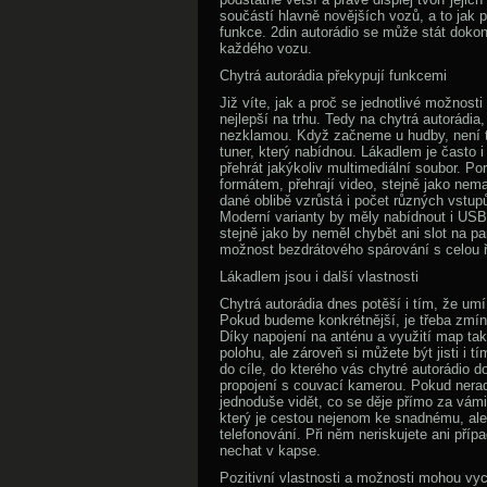
součástí hlavně novějších vozů, a to jak p
funkce. 2din autorádio se může stát doko
každého vozu.
Chytrá autorádia překypují funkcemi
Již víte, jak a proč se jednotlivé možnosti
nejlepší na trhu. Tedy na chytrá autorádia
nezklamou. Když začneme u hudby, není 
tuner, který nabídnou. Lákadlem je často 
přehrát jakýkoliv multimediální soubor. P
formátem, přehrají video, stejně jako nema
dané oblibě vzrůstá i počet různých vstu
Moderní varianty by měly nabídnout i USB s
stejně jako by neměl chybět ani slot na pa
možnost bezdrátového spárování s celou ř
Lákadlem jsou i další vlastnosti
Chytrá autorádia dnes potěší i tím, že umí
Pokud budeme konkrétnější, je třeba zmí
Díky napojení na anténu a využití map ta
polohu, ale zároveň si můžete být jisti i t
do cíle, do kterého vás chytré autorádio 
propojení s couvací kamerou. Pokud neradi
jednoduše vidět, co se děje přímo za vámi
který je cestou nejenom ke snadnému, al
telefonování. Při něm neriskujete ani přípa
nechat v kapse.
Pozitivní vlastnosti a možnosti mohou vyc