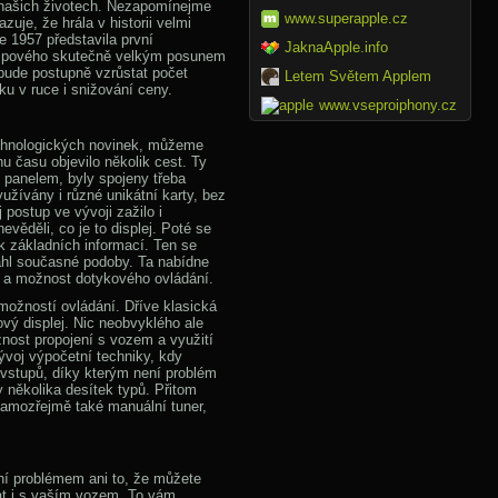
našich životech. Nezapomínejme
www.superapple.cz
zuje, že hrála v historii velmi
ce 1957 představila první
JaknaApple.info
 lampového skutečně velkým posunem
 bude postupně vzrůstat počet
Letem Světem Applem
ku v ruce i snižování ceny.
www.vseproiphony.cz
echnologických novinek, můžeme
u času objevilo několik cest. Ty
 panelem, byly spojeny třeba
užívány i různé unikátní karty, bez
 postup ve vývoji zažilo i
evěděli, co je to displej. Poté se
ik základních informací. Ten se
sáhl současné podoby. Ta nabídne
ní a možnost dotykového ovládání.
 možností ovládání. Dříve klasická
ový displej. Nic neobvyklého ale
žnost propojení s vozem a využití
ývoj výpočetní techniky, kdy
vstupů, díky kterým není problém
y několika desítek typů. Přitom
samozřejmě také manuální tuner,
ní problémem ani to, že můžete
t i s vaším vozem. To vám