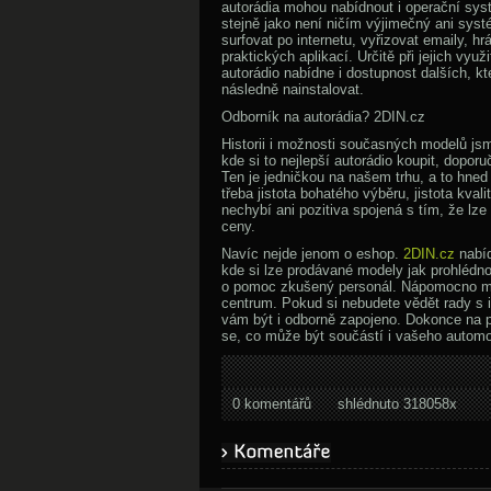
autorádia mohou nabídnout i operační sys
stejně jako není ničím výjimečný ani sy
surfovat po internetu, vyřizovat emaily, hr
praktických aplikací. Určitě při jejich vyu
autorádio nabídne i dostupnost dalších, kt
následně nainstalovat.
Odborník na autorádia? 2DIN.cz
Historii i možnosti současných modelů js
kde si to nejlepší autorádio koupit, dopo
Ten je jedničkou na našem trhu, a to hned
třeba jistota bohatého výběru, jistota kval
nechybí ani pozitiva spojená s tím, že lze
ceny.
Navíc nejde jenom o eshop.
2DIN.cz
nabíd
kde si lze prodávané modely jak prohlédno
o pomoc zkušený personál. Nápomocno mů
centrum. Pokud si nebudete vědět rady s 
vám být i odborně zapojeno. Dokonce na p
se, co může být součástí i vašeho automo
0 komentářů
shlédnuto 318058x