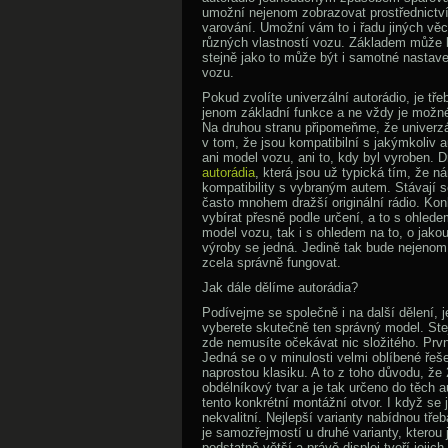
umožní nejenom zobrazovat prostřednictví
varování. Umožní vám to i řadu jiných věcí
různých vlastností vozu. Základem může bý
stejně jako to může být i samotné nastaven
vozu.
Pokud zvolíte univerzální autorádio, je tře
jenom základní funkce a ne vždy je možné 
Na druhou stranu připomeňme, že univerzá
v tom, že jsou kompatibilní s jakýmkoliv a
ani model vozu, ani to, kdy byl vyroben.
autorádia
, která jsou už typická tím, že 
kompatibility s vybraným autem. Stávají s
často mnohem dražší originální rádio. Kon
vybírat přesně podle určení, a to s ohled
model vozu, tak i s ohledem na to, o jako
výroby se jedná. Jedině tak bude nejenom
zcela správně fungovat.
Jak dále dělíme autorádia?
Podívejme se společně i na další dělení, je
vyberete skutečně ten správný model. Ste
zde nemusíte očekávat nic složitého. Prvn
Jedná se o v minulosti velmi oblíbené řeš
naprostou klasiku. A to z toho důvodu, že
obdélníkový tvar a je tak určeno do těch 
tento konkrétní montážní otvor. I když se
nekvalitní. Nejlepší varianty nabídnou tře
je samozřejmostí u druhé varianty, kterou 
podstatně větší a právě displej tvoří jejic