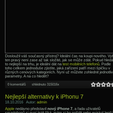
Dosloužil váš současný přístroj? Ideální čas na koupi nového. Vy
ten pravý není zase až tak složité, jak se může zdát. Pokud hledá
to nejlepší na trhu, je ideální dát na
test mobilních telefonů
. Podle
toho celkem jednoduše zjistíte, jaká zařízení patří mezi špičku v
různých cenových kategoriích. Nyní už můžete zohlednit jednotli
parametry. A na co hledět?
0 komentářů
shlédnuto 315016x
Nejlepší alternativy k iPhonu 7
18.10.2016 Autor:
admin
Apple
nedávno představil
nový iPhone 7
, a řada uživatelů
smartphonů si nyní jistě říká, mám si ho pořídit nebo existují lepší