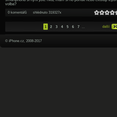
volba?
0 komentářů
shlédnuto 319327x
další
1
2
3
4
5
6
7
...
© iPhone.cz, 2008-2017