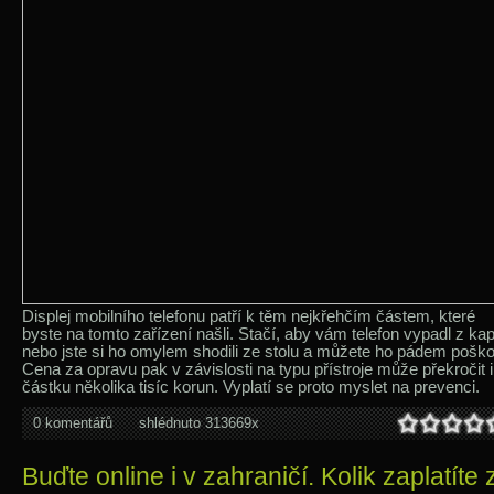
Displej mobilního telefonu patří k těm nejkřehčím částem, které
byste na tomto zařízení našli. Stačí, aby vám telefon vypadl z ka
nebo jste si ho omylem shodili ze stolu a můžete ho pádem poškod
Cena za opravu pak v závislosti na typu přístroje může překročit i
částku několika tisíc korun. Vyplatí se proto myslet na prevenci.
0 komentářů
shlédnuto 313669x
Buďte online i v zahraničí. Kolik zaplatíte 