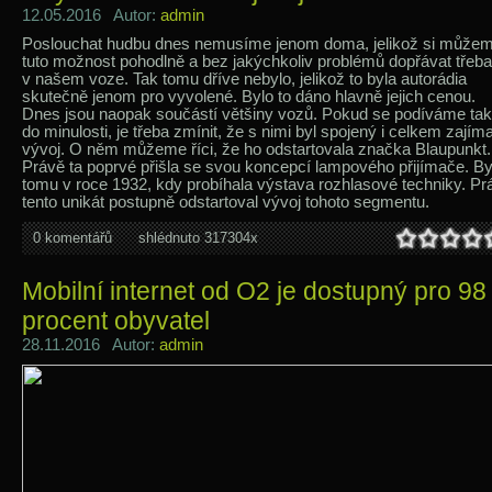
12.05.2016 Autor:
admin
Poslouchat hudbu dnes nemusíme jenom doma, jelikož si může
tuto možnost pohodlně a bez jakýchkoliv problémů dopřávat třeba
v našem voze. Tak tomu dříve nebylo, jelikož to byla autorádia
skutečně jenom pro vyvolené. Bylo to dáno hlavně jejich cenou.
Dnes jsou naopak součástí většiny vozů. Pokud se podíváme ta
do minulosti, je třeba zmínit, že s nimi byl spojený i celkem zajím
vývoj. O něm můžeme říci, že ho odstartovala značka Blaupunkt.
Právě ta poprvé přišla se svou koncepcí lampového přijímače. By
tomu v roce 1932, kdy probíhala výstava rozhlasové techniky. Pr
tento unikát postupně odstartoval vývoj tohoto segmentu.
0 komentářů
shlédnuto 317304x
Mobilní internet od O2 je dostupný pro 98
procent obyvatel
28.11.2016 Autor:
admin