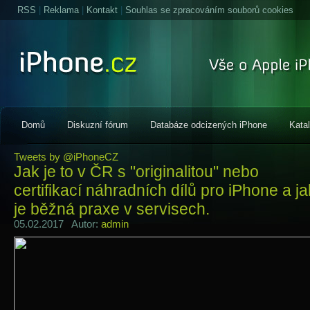
RSS
|
Reklama
|
Kontakt
|
Souhlas se zpracováním souborů cookies
Domů
Diskuzní fórum
Databáze odcizených iPhone
Kata
Tweets by @iPhoneCZ
Jak je to v ČR s "originalitou" nebo
certifikací náhradních dílů pro iPhone a j
je běžná praxe v servisech.
05.02.2017 Autor:
admin