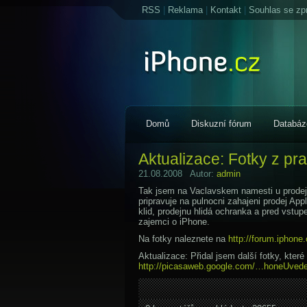
RSS
|
Reklama
|
Kontakt
|
Souhlas se zp
Domů
Diskuzní fórum
Databáz
Aktualizace: Fotky z p
21.08.2008 Autor:
admin
Tak jsem na Vaclavskem namesti u prodej
pripravuje na pulnocni zahajeni prodej App
klid, prodejnu hlidá ochranka a pred vstup
zajemci o iPhone.
Na fotky naleznete na
http://forum.iphone
Aktualizace: Přidal jsem další fotky, které
http://picasaweb.google.com/…honeUve