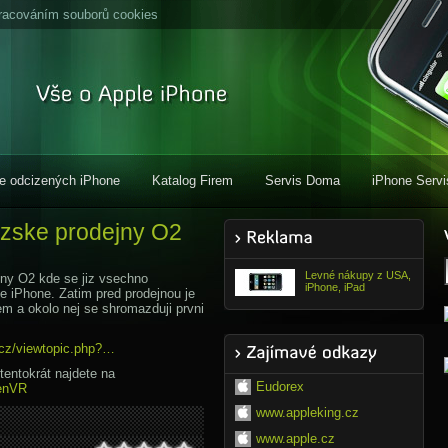
racováním souborů cookies
e odcizených iPhone
Katalog Firem
Servis Doma
iPhone Servi
razske prodejny O2
Levné nákupy z USA,
ny O2 kde se jiz vsechno
iPhone, iPad
le iPhone. Zatim pred prodejnou je
em a okolo nej se shromazduji prvni
.cz/viewtopic.php?…
 tentokrát najdete na
Eudorex
denVR
www.appleking.cz
www.apple.cz