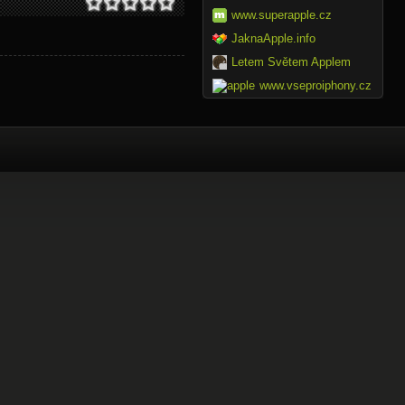
www.superapple.cz
JaknaApple.info
Letem Světem Applem
www.vseproiphony.cz