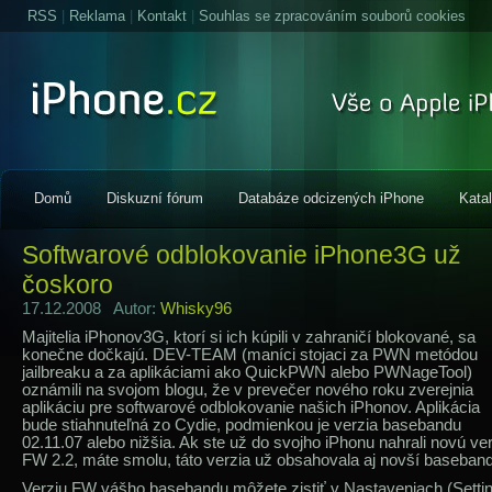
RSS
|
Reklama
|
Kontakt
|
Souhlas se zpracováním souborů cookies
Domů
Diskuzní fórum
Databáze odcizených iPhone
Kata
Softwarové odblokovanie iPhone3G už
čoskoro
17.12.2008 Autor:
Whisky96
Majitelia iPhonov3G, ktorí si ich kúpili v zahraničí blokované, sa
konečne dočkajú. DEV-TEAM (maníci stojaci za PWN metódou
jailbreaku a za aplikáciami ako QuickPWN alebo PWNageTool)
oznámili na svojom blogu, že v prevečer nového roku zverejnia
aplikáciu pre softwarové odblokovanie našich iPhonov. Aplikácia
bude stiahnuteľná zo Cydie, podmienkou je verzia basebandu
02.11.07 alebo nižšia. Ak ste už do svojho iPhonu nahrali novú ve
FW 2.2, máte smolu, táto verzia už obsahovala aj novší baseband
Verziu FW vášho basebandu môžete zistiť v Nastaveniach (Setti