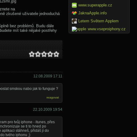
www.superapple.cz
eznete na
JaknaApple.info
éně zkušené uživatele jednoduchá
Letem Světem Applem
 úplně bez problémů. Budu dále
www.vseproiphony.cz
i budete mít také nějaké postřehy
12.08.2009 17:11
 poslat smskou nabo jak to funguje ?
reagovat
22.10.2009 19:54
gram pro tvůj iphone - itunes, přes
ynchronizuje se ti to hned po
aplikaci stáhneš, přidáš jí do
 do tvého iphonu ;)