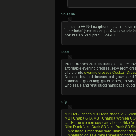
vlvacha
je možné FRING na iphonu nechat aktivní n
to nedadaří jsem nucen používat dva telefon
pokud s aplikaci pracuji. děkuji
poor
Prom Dresses 2010 including designer Jov
affordable evening dresses, sexy prom dre
of the bride
evening dresses
Cocktail Dres
Dresses, beaded dresses, ball gowns and Bl
handbags, gucci bag, gucci shoes, up 50%
wholesale and retai gucci handbags, gucc
dfg
MBT
MBT shoes
MBT Men shoes
MBT Wom
MBT Chapa GTX
MBT Changa
Women UG
cardy
ugg women
ugg cardy boots
Nike Air
Nike Dunk
Nike Dunk SB
Nike Dunk SB Sh
Timberland
Timberland sale
Timberland bo
Timberland on sale
New timberland boots