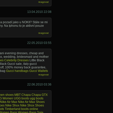
reagovat
13.04.2010 22:08
a pozadí jako u NOKII? Stále se mi
y. Na Iphonu to je aktivní pouze
reagovat
22.05.2010 03:55
ani evening dresses, cheap and
ss, wedding, bridesmaid and mother
ses
Celebrity Dresses
Little Black
ack Gucci sale, italy gucci
 off, 100% money back guarantee,
i bag
Gucci handbags
Gucci Wallets
reagovat
22.06.2010 03:36
en shoes
MBT Chapa
Chapa GTX
G
Women UGG boots
ugg boots
Nike Air Max
Nike Air Max Shoes
oes
Nike Shox
Nike Shox Shoes
ots
Timberland boots online
Women Bags
Women Bags Sale