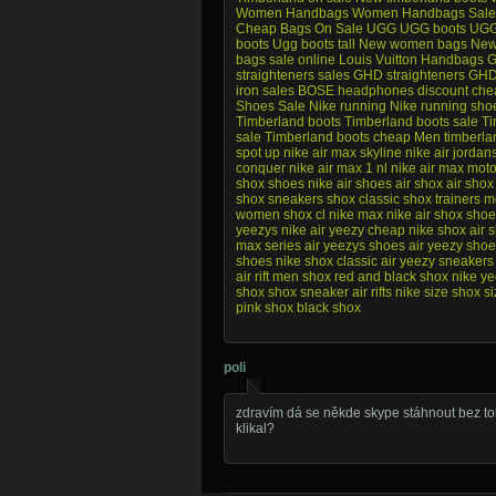
Women Handbags
Women Handbags Sale
Cheap Bags On Sale
UGG
UGG boots
UGG 
boots
Ugg boots tall
New women bags
New
bags sale online
Louis Vuitton Handbags
G
straighteners sales
GHD straighteners
GHD 
iron sales
BOSE headphones discount
che
Shoes Sale
Nike running
Nike running sho
Timberland boots
Timberland boots sale
Ti
sale
Timberland boots cheap
Men timberla
spot up
nike air max skyline
nike air jordan
conquer
nike air max 1 nl
nike air max mot
shox shoes
nike air shoes
air shox
air sho
shox sneakers
shox classic
shox trainers
m
women
shox cl
nike max
nike air shox sho
yeezys
nike air yeezy
cheap nike shox
air 
max series
air yeezys shoes
air yeezy shoe
shoes
nike shox classic
air yeezy sneakers
air rift
men shox
red and black shox
nike y
shox
shox sneaker
air rifts
nike size
shox si
pink shox
black shox
poli
zdravím dá se někde skype stáhnout bez toh
klikal?