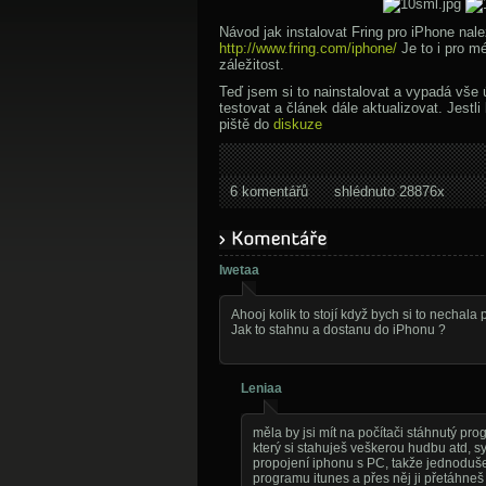
Návod jak instalovat Fring pro iPhone nal
http://www.fring.com/iphone/
Je to i pro m
záležitost.
Teď jsem si to nainstalovat a vypadá vše
testovat a článek dále aktualizovat. Jestl
piště do
diskuze
6 komentářů
shlédnuto 28876x
Iwetaa
Ahooj kolik to stojí když bych si to nechala
Jak to stahnu a dostanu do iPhonu ?
Leniaa
měla by jsi mít na počítači stáhnutý pro
který si stahuješ veškerou hudbu atd, s
propojení iphonu s PC, takže jednoduše 
programu itunes a přes něj ji přetáhneš