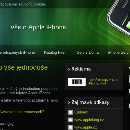
racováním souborů cookies
e odcizených iPhone
Katalog Firem
Servis Doma
iPhone Servi
o vše jednoduše
Levné nákupy z USA,
iPhone, iPad
erý je známý jednoduchou podporou
rzi i pro telefon Apple iPhone.
nstaller a telefonovat zdarma nebo
://www.youtube.com/watch?…
Eudorex
www.appleking.cz
www.apple.cz