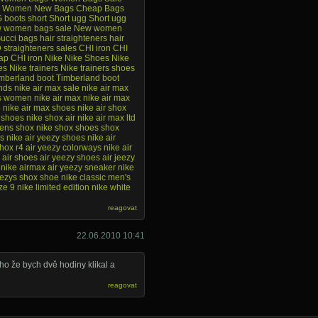
Women New Bags
Cheap Bags
boots short
Short ugg
Short ugg
 women bags sale
New women
ucci bags
hair straighteners
hair
straighteners sales
CHI iron
CHI
ap CHI iron
Nike
Nike Shoes
Nike
es
Nike trainers
Nike trainers shoes
mberland boot
Timberland boot
nds
nike air max sale
nike air max
s
women nike air max
nike air max
o
nike air max shoes
nike air shox
x shoes
nike shox air
nike air max ltd
ens shox
nike shox shoes
shox
es
nike air yeezy shoes
nike air
shox r4
air yeezy colorways
nike air
air shoes
air yeezy shoes
air jeezy
nike airmax
air yeezy sneaker
nike
eezys
shox shoe
nike classic
men's
ze 9
nike limited edition
nike white
reagovat
22.06.2010 10:41
o že bych dvě hodiny klikal a
reagovat