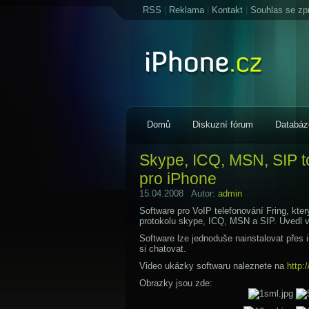
RSS
|
Reklama
|
Kontakt
|
Souhlas se zp
Domů
Diskuzní fórum
Databáz
Skype, ICQ, MSN, SIP t
pro iPhone
15.04.2008 Autor:
admin
Software pro VoIP telefonování Fring, kt
protokolu skype, ICQ, MSN a SIP. Uvedl ve
Software lze jednoduše nainstalovat přes i
si chatovat.
Video ukázky softwaru naleznete na
http
Obrazky jsou zde: