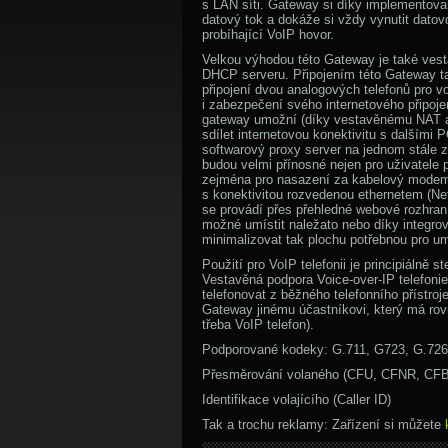
s LAN síti. Gateway si díky implementovan
datový tok a dokáže si vždy vynutit datov
probíhající VoIP hovor.
Velkou výhodou této Gateway je také vest
DHCP serveru. Připojením této Gateway ta
připojení dvou analogových telefonů pro vol
i zabezpečení svého internetového připoje
gateway umožní (díky vestavěnému NAT a
sdílet internetovou konektivitu s dalšími P
softwarový proxy server na jednom stále 
budou velmi přínosné nejen pro uživatele 
zejména pro nasazení za kabelový modem,
s konektivitou rozvedenou ethernetem (Ne
se provádí přes přehledné webové rozhraní
možné umístit naležato nebo díky integro
minimalizovat tak plochu potřebnou pro um
Použití pro VoIP telefonii je principiálně s
Vestavěná podpora Voice-over-IP telefoni
telefonovat z běžného telefonního přístroj
Gateway jinému účastníkovi, který má ro
třeba VoIP telefon).
Podporované kodeky: G.711, G723, G.726,
Přesměrování volaného (CFU, CFNR, CFB
Identifikace volajícího (Caller ID)
Tak a trochu reklamy: Zařízení si můžete