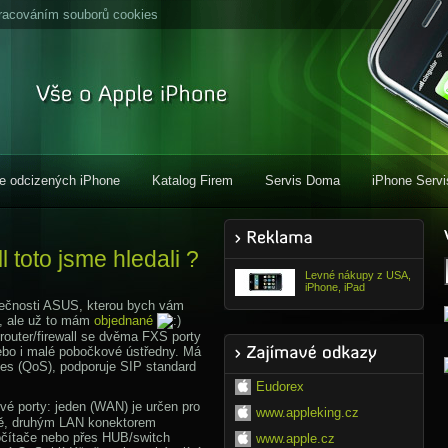
racováním souborů cookies
e odcizených iPhone
Katalog Firem
Servis Doma
iPhone Servi
 toto jsme hledali ?
Levné nákupy z USA,
iPhone, iPad
olečnosti ASUS, kterou bych vám
e, ale už to mám
objednané
uter/firewall se dvěma FXS porty
nebo i malé pobočkové ústředny. Má
es (QoS), podporuje SIP standard
Eudorex
 porty: jeden (WAN) je určen pro
www.appleking.cz
vitě, druhým LAN konektorem
očítače nebo přes HUB/switch
www.apple.cz