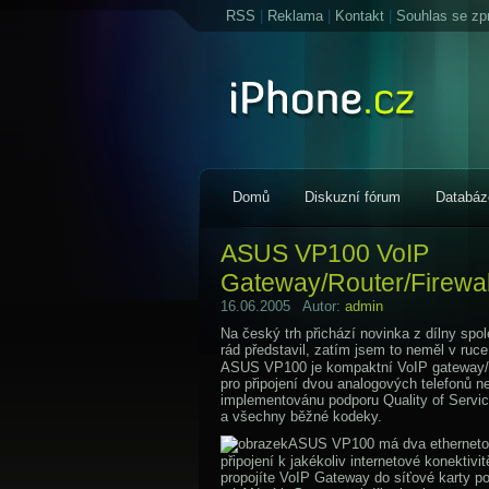
RSS
|
Reklama
|
Kontakt
|
Souhlas se zp
Domů
Diskuzní fórum
Databáz
ASUS VP100 VoIP
Gateway/Router/Firewall
16.06.2005 Autor:
admin
Na český trh přichází novinka z dílny sp
rád představil, zatím jsem to neměl v ruc
ASUS VP100 je kompaktní VoIP gateway/ro
pro připojení dvou analogových telefonů 
implementovánu podporu Quality of Servic
a všechny běžné kodeky.
ASUS VP100 má dva ethernetové
připojení k jakékoliv internetové konekti
propojíte VoIP Gateway do síťové karty p