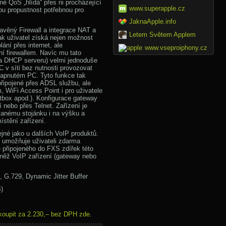
é QoS „hlídá“ přes ni procházející
www.superapple.cz
ou propustnost potřebnou pro
JaknaApple.info
avěný Firewall a integrace NAT a
Letem Světem Applem
k uživatel získá nejen možnost
ání přes internet, ale
www.vseproiphony.cz
ní firewallem. Navíc mu tato
 DHCP serveru) velmi jednoduše
C v síti bez nutnosti provozovat
zapnutém PC. Tyto funkce tak
připojené přes ADSL službu, ale
 WiFi Access Point i pro uživatele
tbox apod.). Konfigurace gateway
 nebo přes Telnet. Zařízení je
vanému stojánku i na výšku a
ístění zařízení.
tejné jako u dalších VoIP produktů.
e umožňuje uživateli zdarma
e připojeného do FXS zdířek této
vněž VoIP zařízení (gateway nebo
 G.729, Dynamic Jitter Buffer
)
koupit za 2.230,– bez DPH zde
.