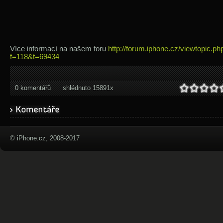
Více informací na našem foru
http://forum.iphone.cz/viewtopic.ph
f=118&t=69434
0 komentářů
shlédnuto 15891x
© iPhone.cz, 2008-2017