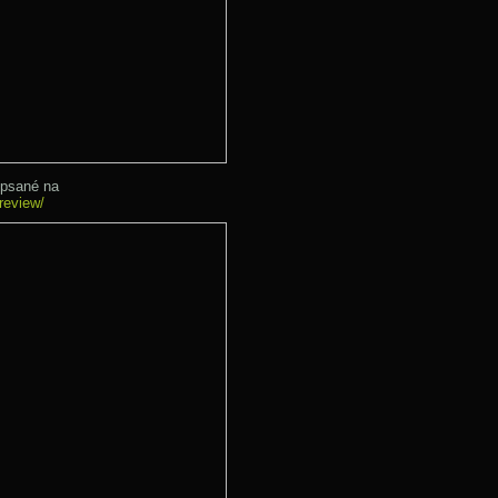
opsané na
review/