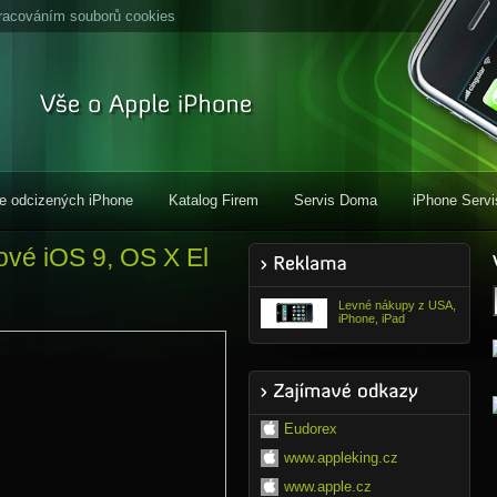
racováním souborů cookies
e odcizených iPhone
Katalog Firem
Servis Doma
iPhone Servi
ové iOS 9, OS X El
Levné nákupy z USA,
iPhone, iPad
Eudorex
www.appleking.cz
www.apple.cz