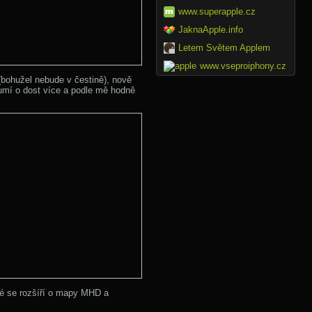
www.superapple.cz
JaknaApple.info
Letem Světem Applem
www.vseproiphony.cz
bohužel nebude v čestině), nově
umí o dost více a podle mě hodně
ré se rozšíří o mapy MHD a