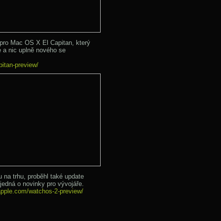
pro Mac OS X El Capitan, který
e a nic uplně nového se
pitan-preview/
u na trhu, proběhl také update
jedná o novinky pro vývojáře.
apple.com/watchos-2-preview/