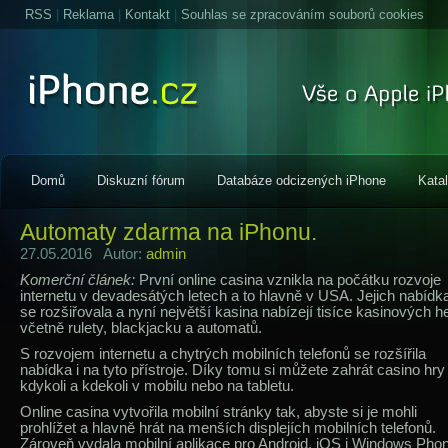
RSS
|
Reklama
|
Kontakt
|
Souhlas se zpracováním souborů cookies
Domů
Diskuzní fórum
Databáze odcizených iPhone
Kata
Automaty zdarma na iPhonu.
27.05.2016 Autor:
admin
Komerční článek:
První online casina vznikla na počátku rozvoje
internetu v devadesátých letech a to hlavně v USA. Jejich nabídk
se rozšiřovala a nyní největší kasina nabízejí tisíce kasinových h
včetně rulety, blackjacku a automatů.
S rozvojem internetu a chytrých mobilních telefonů se rozšířila
nabídka i na tyto přístroje. Díky tomu si můžete zahrát casino hry
kdykoli a kdekoli v mobilu nebo na tabletu.
Online casina vytvořila mobilní stránky tak, abyste si je mohli
prohlížet a hlavně hrát na menších displejích mobilních telefonů.
Zároveň vydala mobilní aplikace pro Android, iOS i Windows Pho